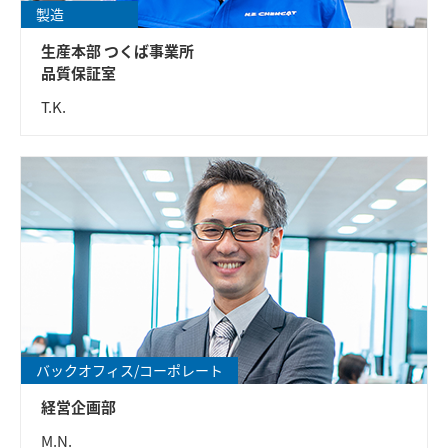
製造
生産本部 つくば事業所
品質保証室
T.K.
バックオフィス/コーポレート
経営企画部
M.N.