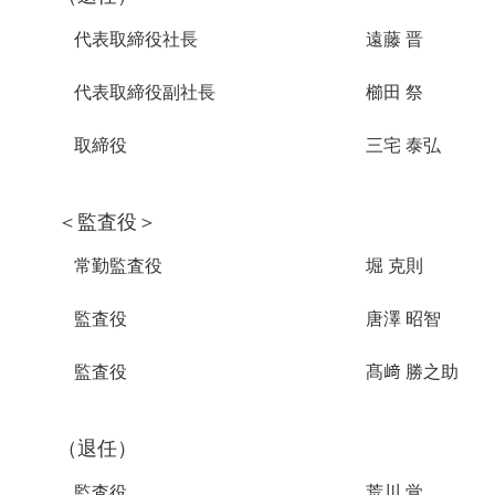
代表取締役社長
遠藤 晋
代表取締役副社長
櫛󠄁田 祭
取締役
三宅 泰弘
＜監査役＞
常勤監査役
堀 克則
監査役
唐澤 昭智
監査役
髙﨑 勝之助
（退任）
監査役
荒川 覚