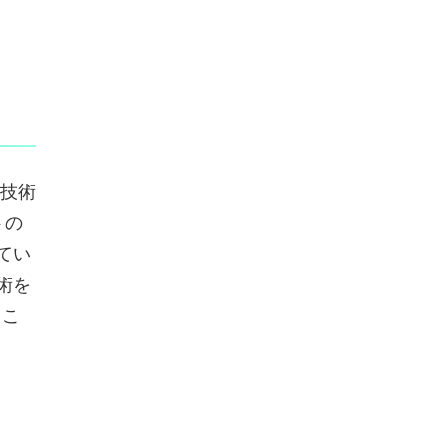
の技術
トの
てい
術を
るこ