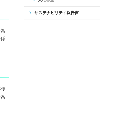
サステナビリティ報告書
行為
関係
不使
行為